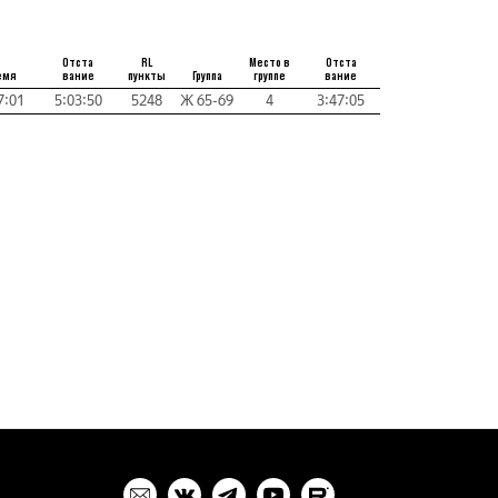
Отста
RL
Место в
Отста
емя
вание
пункты
Группа
группе
вание
7:01
5:03:50
5248
Ж 65-69
4
3:47:05