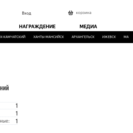
0
корзина
Вход
НАГРАЖДЕНИЕ
МЕДИА
-КАМЧАТСКИЙ
ХАНТЫ-МАНСИЙСК
АРХАНГЕЛЬСК
ИЖЕВСК
МАЛИН
ений
1
1
1
ные: