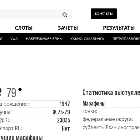
КОНТАКТЫ
СЛОТЫ
ЗАЧЕТЫ
РЕЗУЛЬТАТЫ
УФА
НАБЕРЕЖНЫЕ ЧЕЛНЫ
ЮЖНО-САХАЛИНСК
ПЕТРОПАВЛОВСК
79
Статистика выступл
Марафоны
1947
д рождения:
гонки:
Ж 75-79
уппа:
федеральные округа:
23835
@RL:
субъекты РФ + иностран
Нет
спорт RL:
учшие марафоны