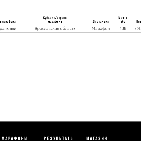
Субъект/страна
Место
н марафона
марафона
Дистанция
абс
Вр
ральный
Ярославская область
Марафон
138
7:4
МАРАФОНЫ
РЕЗУЛЬТАТЫ
МАГАЗИН