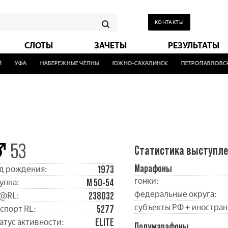
КОНТАКТЫ
СЛОТЫ
ЗАЧЕТЫ
РЕЗУЛЬТАТЫ
УФА
НАБЕРЕЖНЫЕ ЧЕЛНЫ
ЮЖНО-САХАЛИНСК
ПЕТРОПАВЛОВСК-
53
Статистика выступл
Марафоны
1973
д рождения:
гонки:
М 50-54
уппа:
федеральные округа:
238032
@RL:
субъекты РФ + иностран
5277
спорт RL:
ELITE
атус активности:
Полумарафоны