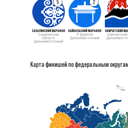
5
2
САХАЛИНСКИЙ МАРАФОН
БАЙКАЛЬСКИЙ МАРАФОН
КАМЧАТСКИЙ М
Сахалинская
Р. Бурятия
Камчатский 
область
Дальневосточный
Дальневосто
Дальневосточный
Карта финишей по федеральным округа