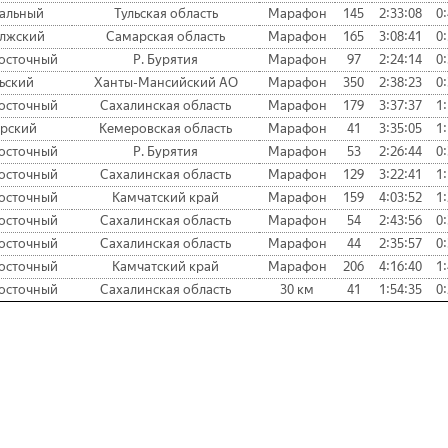
альный
Тульская область
Марафон
145
2:33:08
0
лжский
Самарская область
Марафон
165
3:08:41
0
осточный
Р. Бурятия
Марафон
97
2:24:14
0
ьский
Ханты-Мансийский АО
Марафон
350
2:38:23
0
осточный
Сахалинская область
Марафон
179
3:37:37
1
рский
Кемеровская область
Марафон
41
3:35:05
1
осточный
Р. Бурятия
Марафон
53
2:26:44
0
осточный
Сахалинская область
Марафон
129
3:22:41
1
осточный
Камчатский край
Марафон
159
4:03:52
1
осточный
Сахалинская область
Марафон
54
2:43:56
0
осточный
Сахалинская область
Марафон
44
2:35:57
0
осточный
Камчатский край
Марафон
206
4:16:40
1
осточный
Сахалинская область
30 км
41
1:54:35
0