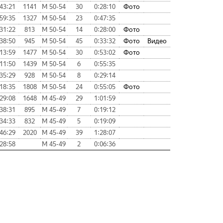
:43:21
1141
М 50-54
30
0:28:10
Фото
:59:35
1327
М 50-54
23
0:47:35
:31:22
813
М 50-54
14
0:28:00
Фото
:38:50
945
М 50-54
45
0:33:32
Фото
Видео
:13:59
1477
М 50-54
30
0:53:02
Фото
:11:50
1439
М 50-54
6
0:55:35
:35:29
928
М 50-54
8
0:29:14
:18:35
1808
М 50-54
24
0:55:05
Фото
:29:08
1648
М 45-49
29
1:01:59
:38:31
895
М 45-49
7
0:19:12
:34:33
832
М 45-49
5
0:19:09
:46:29
2020
М 45-49
39
1:28:07
:28:58
М 45-49
2
0:06:36