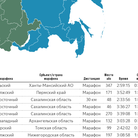
Субъект/страна
Место
марафона
марафона
Дистанция
абс
Время
ьский
Ханты-Мансийский АО
Марафон
347
2:59:15
0
лжский
Пермский край
Марафон
171
3:52:49
1
осточный
Сахалинская область
30 км
48
2:33:56
1
осточный
Сахалинская область
Марафон
46
3:36:27
1
осточный
Сахалинская область
Марафон
270
3:39:08
1
западный
Архангельская область
Марафон
132
3:03:28
0
рский
Томская область
Марафон
99
2:42:02
0
лжский
Нижегородская область
Марафон
197
3:08:58
1