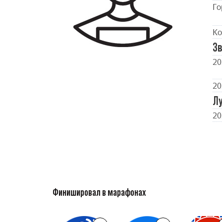
Го
Ко
Зв
20
20
Л
20
Финишировал в марафонах