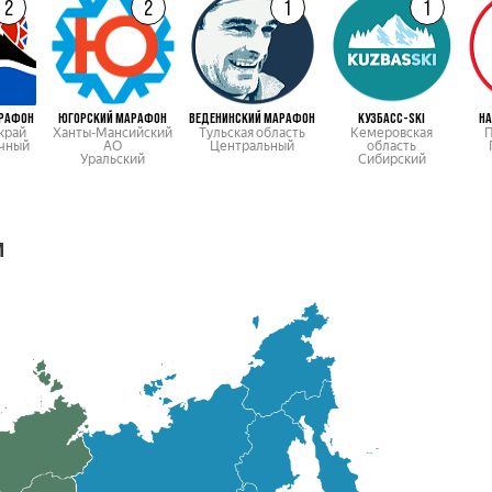
2
2
1
1
АРАФОН
ЮГОРСКИЙ МАРАФОН
ВЕДЕНИНСКИЙ МАРАФОН
КУЗБАСC-SKI
Н
край
Ханты-Мансийский
Тульская область
Кемеровская
П
чный
АО
Центральный
область
Уральский
Сибирский
м