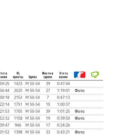
Отста
RL
Место в
Отста
вание
пункты
Группа
группе
вание
:59:25
1423
М 50-54
39
0:47:44
:36:44
2025
М 50-54
27
1:19:01
Фото
:00:18
2153
М 50-54
7
0:47:13
:22:14
1751
М 50-54
10
1:00:37
:21:53
1705
М 50-54
39
1:01:25
Фото
:52:32
1158
М 50-54
19
0:39:50
Фото
:39:47
946
М 50-54
17
0:24:26
:01:52
1398
М 50-54
33
0:43:21
Фото