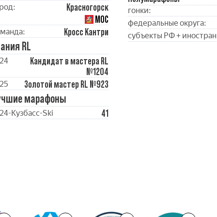
Красногорск
род:
гонки:
МОС
федеральные округа:
Кросс Кантри
манда:
субъекты РФ + иностран
ания RL
Кандидат в мастера RL
24
№1204
Золотой мастер RL №923
25
учшие марафоны
41
24-Кузбасc-Ski