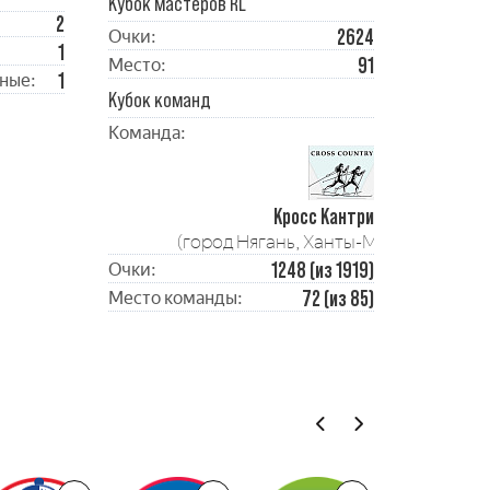
Кубок мастеров RL
2
2624
Очки:
1
91
Место:
1
ные:
Кубок команд
Команда:
Кросс Кантри
(город Нягань, Ханты-Мансийский А
1248 (из 1919)
Очки:
72 (из 85)
Место команды: