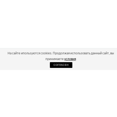
На сайте ипользуются cookies. Продолжая использовать данный сайт, вы
принимаете
условия
СОГЛАСЕН
2026
Russialoppet ®
Серия лыжных марафонов