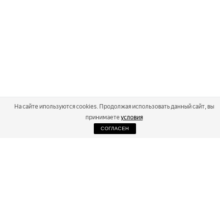
На сайте ипользуются cookies. Продолжая использовать данный сайт, вы
принимаете
условия
СОГЛАСЕН
2026
Russialoppet ®
Серия лыжных марафонов