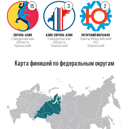
15
3
2
ЕВРОПА-АЗИЯ
АЗИЯ-ЕВРОПА-АЗИЯ
ЮГОРСКИЙ МАРАФОН
Свердловская
Свердловская
Ханты-Мансийский
область
область
АО
Уральский
Уральский
Уральский
Карта финишей по федеральным округам