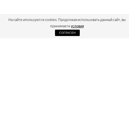
На сайте ипользуются cookies. Продолжая использовать данный сайт, вы
принимаете
условия
СОГЛАСЕН
2026
Russialoppet ®
Серия лыжных марафонов
RUSSIALOPPET
МАРАФОНЫ
РЕЗУЛЬТАТЫ
МАГАЗИН