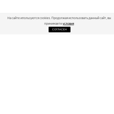
На сайте ипользуются cookies. Продолжая использовать данный сайт, вы
принимаете
условия
СОГЛАСЕН
2026
Russialoppet ®
Серия лыжных марафонов
RUSSIALOPPET
МАРАФОНЫ
РЕЗУЛЬТАТЫ
МАГАЗИН