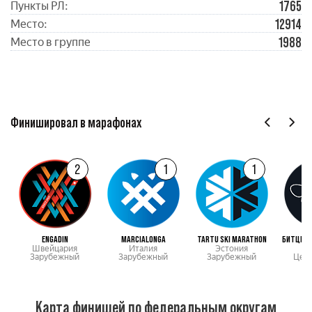
1765
Пункты РЛ:
12914
Место:
1988
Место в группе
Финишировал в марафонах
2
1
1
ENGADIN
MARCIALONGA
TARTU SKI MARATHON
БИТЦЕВС
Швейцария
Италия
Эстония
М
Зарубежный
Зарубежный
Зарубежный
Цен
Карта финишей по федеральным округам