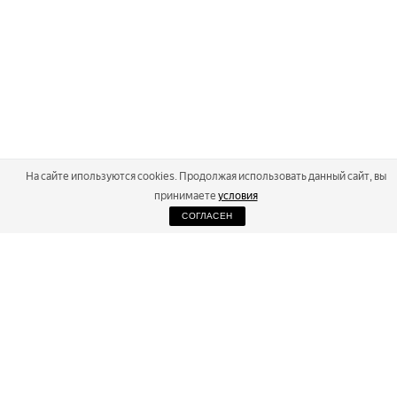
На сайте ипользуются cookies. Продолжая использовать данный сайт, вы
принимаете
условия
СОГЛАСЕН
2026
Russialoppet ®
Серия лыжных марафонов
RUSSIALOPPET