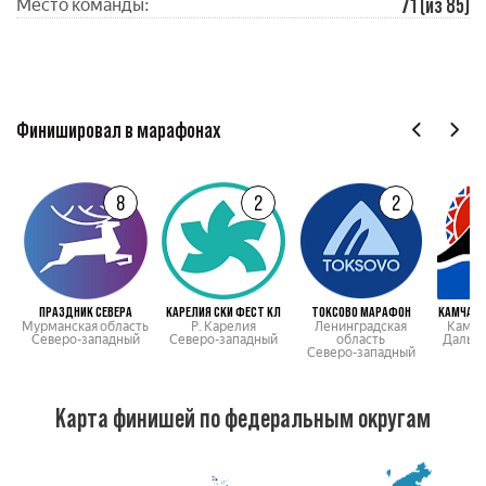
71 (из 85)
Место команды:
Финишировал в марафонах
8
2
2
ПРАЗДНИК СЕВЕРА
КАРЕЛИЯ СКИ ФЕСТ КЛ
ТОКСОВО МАРАФОН
КАМЧАТС
Мурманская область
Р. Карелия
Ленинградская
Камча
Северо-западный
Северо-западный
область
Дальн
Северо-западный
Карта финишей по федеральным округам