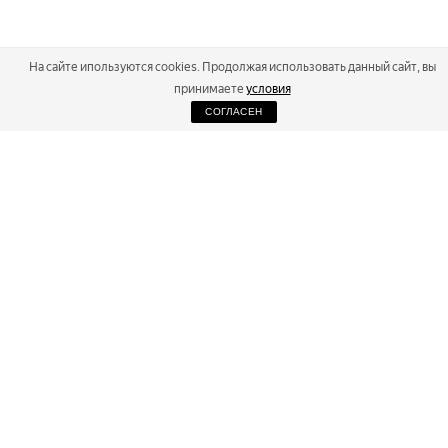
На сайте ипользуются cookies. Продолжая использовать данный сайт, вы
принимаете
условия
СОГЛАСЕН
2026
Russialoppet ®
Серия лыжных марафонов
RUSSIALOPPET
МАРАФОНЫ
РЕЗУЛЬТАТЫ
МАГАЗИН