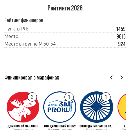
Рейтинги 2026
Рейтинг финишеров
1459
Пункты РЛ:
9615
Место:
924
Место в группе М 50-54
Финишировал в марафонах
3
1
1
ДЕМИНСКИЙ МАРАФОН
ВЛАДИМИРСКИЙ ПРОКУ
ВОЛОГДА-МАРАФОН КИРИКИ-УЛИТА
ЕВР