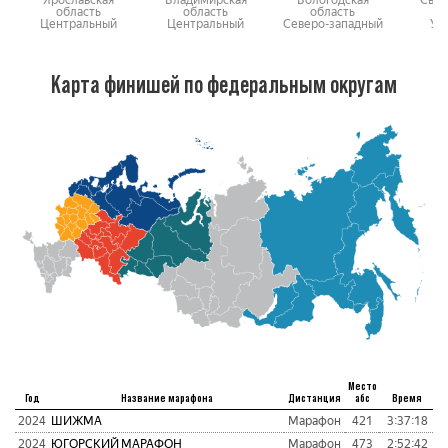
Ярославская
Владимирская
Вологодская
Свер
область
область
область
о
Центральный
Центральный
Северо-западный
Ур
Карта финишей по федеральным округам
Место
Год
Название марафона
Дистанция
абс
Время
п
2024
ШИЖМА
Марафон
421
3:37:18
1
2024
ЮГОРСКИЙ МАРАФОН
Марафон
473
2:52:42
1