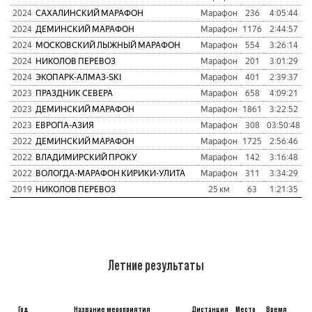
2024
САХАЛИНСКИЙ МАРАФОН
Марафон
236
4:05:44
2
2024
ДЕМИНСКИЙ МАРАФОН
Марафон
1176
2:44:57
1
2024
МОСКОВСКИЙ ЛЫЖНЫЙ МАРАФОН
Марафон
554
3:26:14
1
2024
НИКОЛОВ ПЕРЕВОЗ
Марафон
201
3:01:29
1
2024
ЭКОПАРК-АЛМАЗ-SKI
Марафон
401
2:39:37
1
2023
ПРАЗДНИК СЕВЕРА
Марафон
658
4:09:21
2
2023
ДЕМИНСКИЙ МАРАФОН
Марафон
1861
3:22:52
1
2023
ЕВРОПА-АЗИЯ
Марафон
308
03:50:48
1
2022
ДЕМИНСКИЙ МАРАФОН
Марафон
1725
2:56:46
1
2022
ВЛАДИМИРСКИЙ ПРОКУ
Марафон
142
3:16:48
1
2022
ВОЛОГДА-МАРАФОН КИРИКИ-УЛИТА
Марафон
311
3:34:29
1
2019
НИКОЛОВ ПЕРЕВОЗ
25 км
63
1:21:35
Летние результаты
Год
Название мероприятия
Дистанция
Место
Время