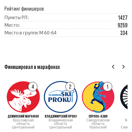
Рейтинг финишеров
1427
Пункты РЛ:
9259
Место:
334
Место в группе М 60-64
Финишировал в марафонах
4
2
1
ДЕМИНСКИЙ МАРАФОН
ВЛАДИМИРСКИЙ ПРОКУ
ЕВРОПА-АЗИЯ
НА
Ярославская
Владимирская
Свердловская
Вол
область
область
область
о
Центральный
Центральный
Уральский
Север