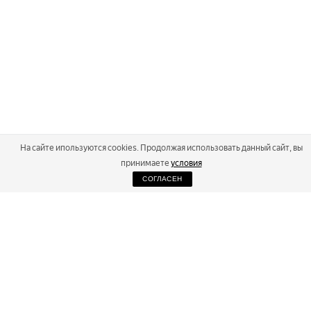
На сайте ипользуются cookies. Продолжая использовать данный сайт, вы
принимаете
условия
СОГЛАСЕН
2026
Russialoppet ®
Серия лыжных марафонов