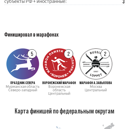
3
субъекты РФ + иностранные:
Финишировал в марафонах
5
2
2
ПРАЗДНИК СЕВЕРА
ВОРОНЕЖСКИЙ МАРАФОН
МАРАФОН А.ЗАВЬЯЛОВА
Мурманская область
Воронежская
Москва
Северо-западный
область
Центральный
Центральный
Карта финишей по федеральным округам