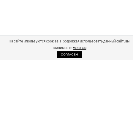
На сайте ипользуются cookies. Продолжая использовать данный сайт, вы
принимаете
условия
СОГЛАСЕН
2026
Russialoppet ®
Серия лыжных марафонов
RUSSIALOPPET
МАРАФОНЫ
РЕЗУЛЬТАТЫ