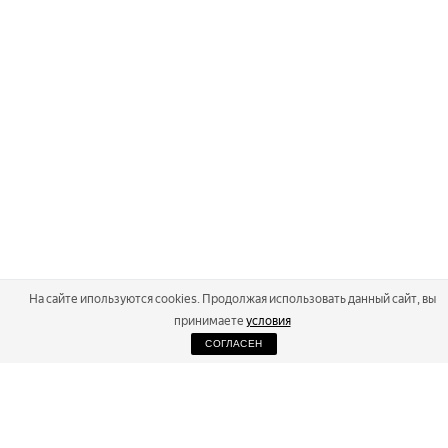
На сайте ипользуются cookies. Продолжая использовать данный сайт, вы
принимаете
условия
СОГЛАСЕН
2026
Russialoppet ®
Серия лыжных марафонов