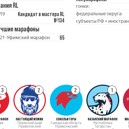
ания RL
гонки:
Кандидат в мастера RL
федеральные округа:
19
№134
субъекты РФ + иностран
учшие марафоны
65
21-Уфимский марафон
3
2
2
1
РАФОН
НАСТОЯЩИЙ МУЖИК
СОКОЛЬИ ГОРЫ
КАЗАНСКИЙ МАРАФОН
МА
ая
Пермский край
Самарская область
Республика
Приволжский
Приволжский
Татарстан