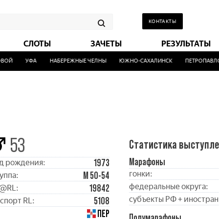
КОНТАКТЫ
СЛОТЫ
ЗАЧЕТЫ
РЕЗУЛЬТАТЫ
ОЙ
УФА
НАБЕРЕЖНЫЕ ЧЕЛНЫ
ЮЖНО-САХАЛИНСК
ПЕТРОПАВЛОВ
53
Статистика выступл
Марафоны
1973
д рождения:
гонки:
М 50-54
уппа:
федеральные округа:
19842
@RL:
субъекты РФ + иностран
5108
спорт RL:
ПЕР
Полумарафоны