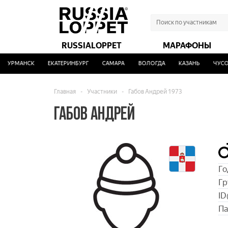
RUSSIALOPPET
МАРАФОНЫ
УРМАНСК
ЕКАТЕРИНБУРГ
САМАРА
ВОЛОГДА
КАЗАНЬ
ЧУСОВ
Главная
-
Участники
-
Габов Андрей 1973
ГАБОВ АНДРЕЙ
Го
Гр
ID
Па