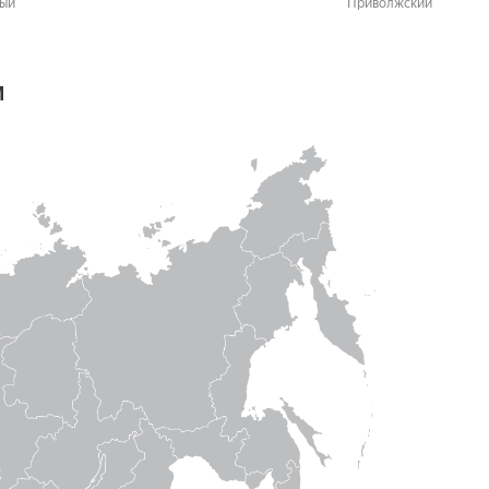
ый
Приволжский
м