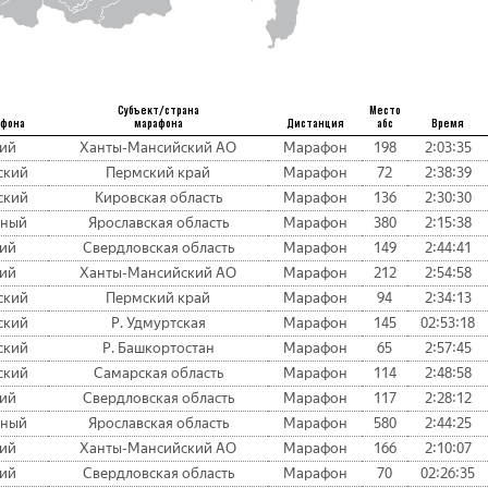
Субъект/страна
Место
афона
марафона
Дистанция
абс
Время
кий
Ханты-Мансийский АО
Марафон
198
2:03:35
ский
Пермский край
Марафон
72
2:38:39
ский
Кировская область
Марафон
136
2:30:30
ьный
Ярославская область
Марафон
380
2:15:38
кий
Свердловская область
Марафон
149
2:44:41
кий
Ханты-Мансийский АО
Марафон
212
2:54:58
ский
Пермский край
Марафон
94
2:34:13
ский
Р. Удмуртская
Марафон
145
02:53:18
ский
Р. Башкортостан
Марафон
65
2:57:45
ский
Самарская область
Марафон
114
2:48:58
кий
Свердловская область
Марафон
117
2:28:12
ьный
Ярославская область
Марафон
580
2:44:25
кий
Ханты-Мансийский АО
Марафон
166
2:10:07
кий
Свердловская область
Марафон
70
02:26:35