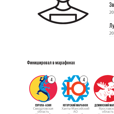
Зв
20
Л
20
Финишировал в марафонах
4
4
ЕВРОПА-АЗИЯ
ЮГОРСКИЙ МАРАФОН
ДЕМИНСКИЙ МА
Свердловская
Ханты-Мансийский
Ярославск
область
АО
область