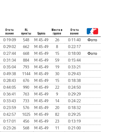
Отста
RL
Место в
Отста
вание
пункты
Группа
группе
вание
0:19:09
548
М 45-49
26
0:11:40
Фото
0:29:02
662
М 45-49
8
0:22:17
0:27:44
668
М 45-49
15
0:18:00
Фото
0:31:34
884
М 45-49
59
0:15:44
0:35:04
793
М 45-49
19
0:33:21
0:49:38
1144
М 45-49
30
0:29:43
0:28:43
676
М 45-49
15
0:18:38
0:44:05
990
М 45-49
22
0:24:50
0:36:41
763
М 45-49
9
0:29:29
0:33:43
733
М 45-49
14
0:24:22
0:23:59
576
М 45-49
20
0:18:32
0:42:57
1025
М 45-49
82
0:29:25
0:17:01
456
М 45-49
23
0:13:19
0:23:26
568
М 45-49
11
0:21:00