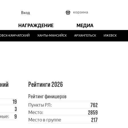
0
корзина
Вход
НАГРАЖДЕНИЕ
МЕДИА
СК-КАМЧАТСКИЙ
ХАНТЫ-МАНСИЙСК
АРХАНГЕЛЬСК
ИЖЕВСК
МАЛ
ений
Рейтинги 2026
Рейтинг финишеров
19
762
Пункты РЛ:
3
2859
Место:
9
ные:
217
Место в группе