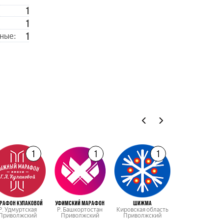
1
1
1
ные:
1
1
1
РАФОН КУЛАКОВОЙ
УФИМСКИЙ МАРАФОН
ШИЖМА
Р. Удмуртская
Р. Башкортостан
Кировская область
Приволжский
Приволжский
Приволжский