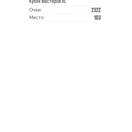
Кубок мастеров RL
2322
Очки:
103
Место: