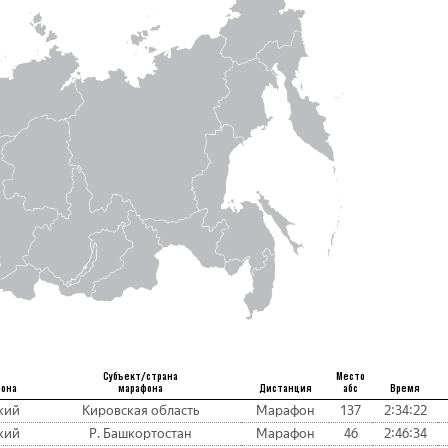
Субъект/страна
Место
фона
марафона
Дистанция
абс
Время
кий
Кировская область
Марафон
137
2:34:22
кий
Р. Башкортостан
Марафон
46
2:46:34