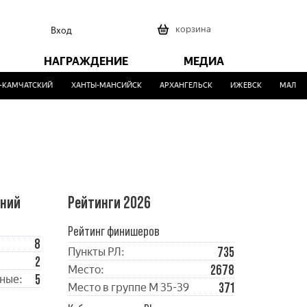
0
корзина
Вход
НАГРАЖДЕНИЕ
МЕДИА
АМЧАТСКИЙ
ХАНТЫ-МАНСИЙСК
АРХАНГЕЛЬСК
ИЖЕВСК
МАЛИНО
ений
Рейтинги 2026
Рейтинг финишеров
8
735
Пункты РЛ:
2
2678
Место:
5
ные:
371
Место в группе М 35-39