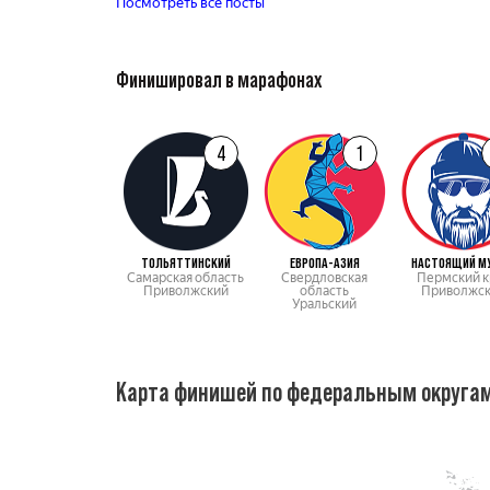
Посмотреть все посты
Финишировал в марафонах
4
1
ТОЛЬЯТТИНСКИЙ
ЕВРОПА-АЗИЯ
НАСТОЯЩИЙ М
Самарская область
Свердловская
Пермский к
Приволжский
область
Приволжс
Уральский
Карта финишей по федеральным округа