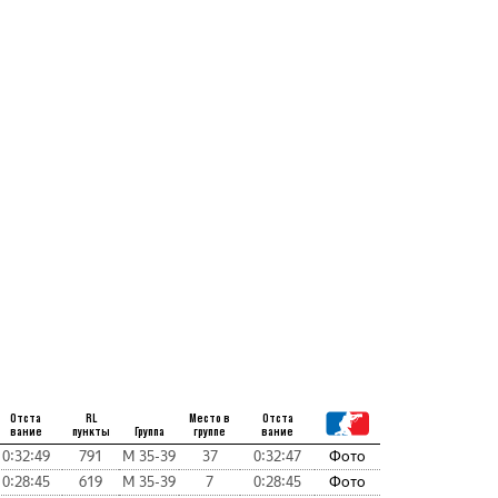
Отста
RL
Место в
Отста
вание
пункты
Группа
группе
вание
0:32:49
791
М 35-39
37
0:32:47
Фото
0:28:45
619
М 35-39
7
0:28:45
Фото