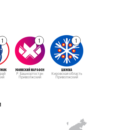
1
1
1
УЖИК
УФИМСКИЙ МАРАФОН
ШИЖМА
рай
Р. Башкортостан
Кировская область
кий
Приволжский
Приволжский
м