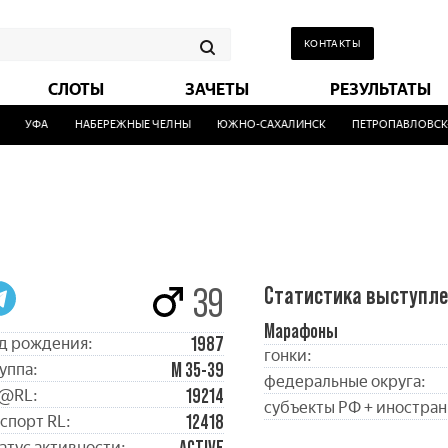
КОНТАКТЫ
СЛОТЫ
ЗАЧЕТЫ
РЕЗУЛЬТАТЫ
УФА
НАБЕРЕЖНЫЕ ЧЕЛНЫ
ЮЖНО-САХАЛИНСК
ПЕТРОПАВЛОВСК-К
39
Статистика выступл
Марафоны
1987
д рождения:
гонки:
М 35-39
уппа:
федеральные округа:
19214
@RL:
субъекты РФ + иностран
12418
спорт RL:
атус активности: