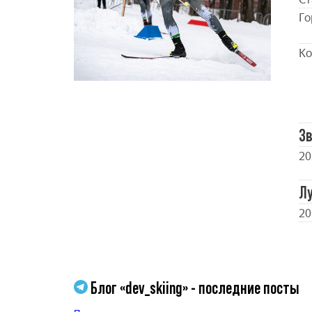
Го
Ко
Зв
20
Л
20
Блог «dev_skiing» - последние посты