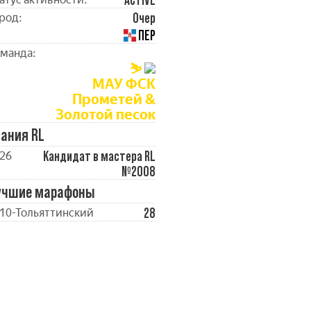
ACTIVE
Очер
род:
ПЕР
манда:
⛷️
МАУ ФСК
Прометей &
Золотой песок
ания RL
Кандидат в мастера RL
26
№2008
учшие марафоны
28
10-Тольяттинский