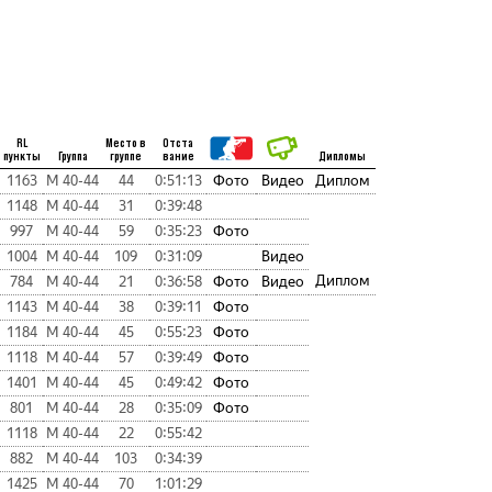
RL
Место в
Отста
пункты
Группа
группе
вание
Дипломы
1163
М 40-44
44
0:51:13
Фото
Видео
Диплом
1148
М 40-44
31
0:39:48
997
М 40-44
59
0:35:23
Фото
1004
М 40-44
109
0:31:09
Видео
Диплом
784
М 40-44
21
0:36:58
Фото
Видео
1143
М 40-44
38
0:39:11
Фото
1184
М 40-44
45
0:55:23
Фото
1118
М 40-44
57
0:39:49
Фото
1401
М 40-44
45
0:49:42
Фото
801
М 40-44
28
0:35:09
Фото
1118
М 40-44
22
0:55:42
882
М 40-44
103
0:34:39
1425
М 40-44
70
1:01:29