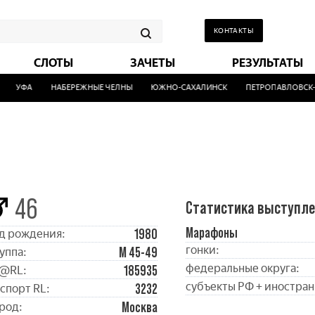
КОНТАКТЫ
СЛОТЫ
ЗАЧЕТЫ
РЕЗУЛЬТАТЫ
УФА
НАБЕРЕЖНЫЕ ЧЕЛНЫ
ЮЖНО-САХАЛИНСК
ПЕТРОПАВЛОВСК-К
46
Статистика выступл
Марафоны
1980
д рождения:
гонки:
М 45-49
уппа:
федеральные округа:
185935
@RL:
субъекты РФ + иностран
3232
спорт RL:
Москва
род: