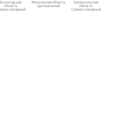
Вологодская
Московская область
Архангельская
Мурманская об
область
Центральный
область
Северо-запад
веро-западный
Северо-западный