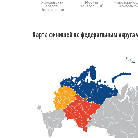
Ярославская
Москва
Кировская об
область
Центральный
Приволжс
Центральный
Карта финишей по федеральным округа