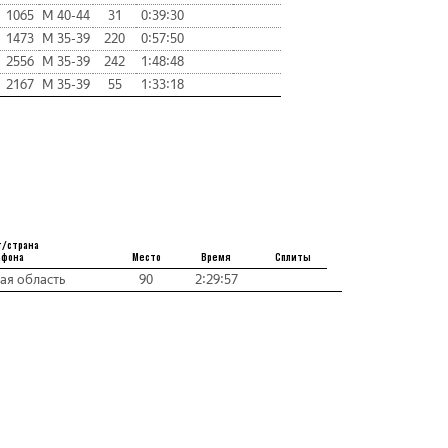
1065
М 40-44
31
0:39:30
1473
М 35-39
220
0:57:50
2556
М 35-39
242
1:48:48
2167
М 35-39
55
1:33:18
т/страна
афона
Место
Время
Сплиты
ая область
90
2:29:57