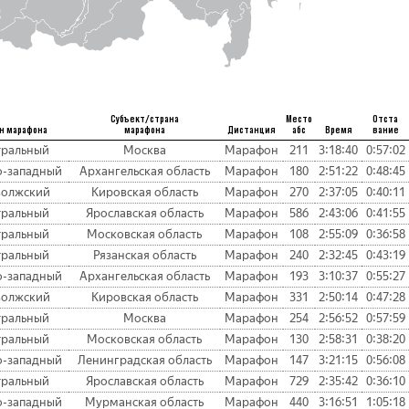
Субъект/страна
Место
Отста
н марафона
марафона
Дистанция
абс
Время
вание
тральный
Москва
Марафон
211
3:18:40
0:57:02
о-западный
Архангельская область
Марафон
180
2:51:22
0:48:45
волжский
Кировская область
Марафон
270
2:37:05
0:40:11
тральный
Ярославская область
Марафон
586
2:43:06
0:41:55
тральный
Московская область
Марафон
108
2:55:09
0:36:58
тральный
Рязанская область
Марафон
240
2:32:45
0:43:19
о-западный
Архангельская область
Марафон
193
3:10:37
0:55:27
волжский
Кировская область
Марафон
331
2:50:14
0:47:28
тральный
Москва
Марафон
254
2:56:52
0:57:59
тральный
Московская область
Марафон
130
2:58:31
0:38:20
о-западный
Ленинградская область
Марафон
147
3:21:15
0:56:08
тральный
Ярославская область
Марафон
729
2:35:42
0:36:10
о-западный
Мурманская область
Марафон
440
3:16:51
1:05:18