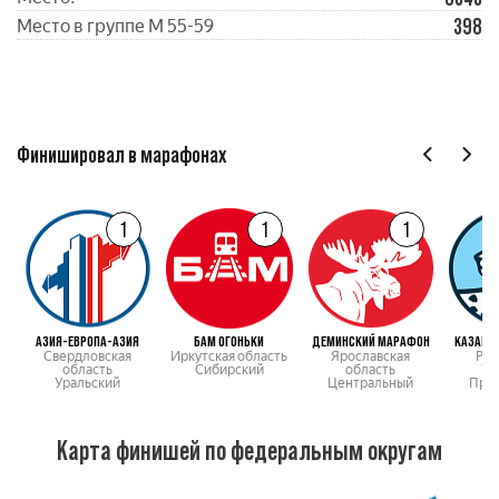
398
Место в группе М 55-59
Финишировал в марафонах
1
1
1
АЗИЯ-ЕВРОПА-АЗИЯ
БАМ ОГОНЬКИ
ДЕМИНСКИЙ МАРАФОН
КАЗАНС
Свердловская
Иркутская область
Ярославская
Рес
область
Сибирский
область
Та
Уральский
Центральный
При
Карта финишей по федеральным округам