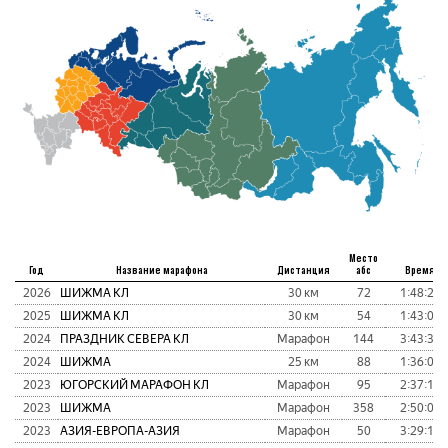
Место
Год
Название марафона
Дистанция
абс
Время
2026
ШИЖМА КЛ
30 км
72
1:48:26
2025
ШИЖМА КЛ
30 км
54
1:43:05
2024
ПРАЗДНИК СЕВЕРА КЛ
Марафон
144
3:43:34
2024
ШИЖМА
25 км
88
1:36:03
2023
ЮГОРСКИЙ МАРАФОН КЛ
Марафон
95
2:37:15
2023
ШИЖМА
Марафон
358
2:50:04
2023
АЗИЯ-ЕВРОПА-АЗИЯ
Марафон
50
3:29:16