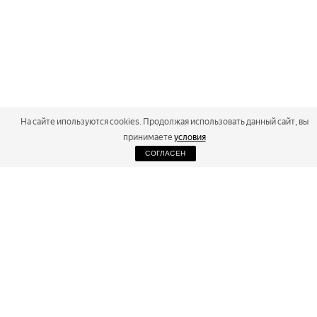
На сайте ипользуются cookies. Продолжая использовать данный сайт, вы
принимаете
условия
СОГЛАСЕН
2026
Russialoppet ®
Серия лыжных марафонов
RUSSIALOPPET
МАРАФОНЫ