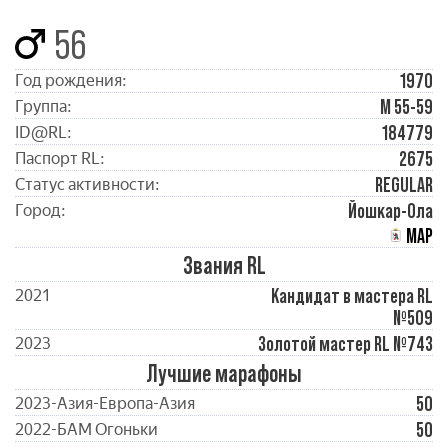
56
1970
Год рождения:
М 55-59
Группа:
184779
ID@RL:
2675
Паспорт RL:
REGULAR
Статус активности:
Йошкар-Ола
Город:
МАР
Звания RL
Кандидат в мастера RL
2021
№509
Золотой мастер RL №743
2023
Лучшие марафоны
50
2023-Азия-Европа-Азия
50
2022-БАМ Огоньки