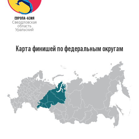
ЕВРОПА-АЗИЯ
Свердловская
область
Уральский
Карта финишей по федеральным округам