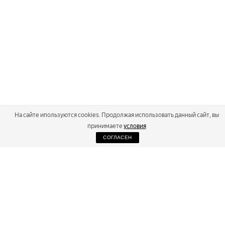
На сайте ипользуются cookies. Продолжая использовать данный сайт, вы
принимаете
условия
СОГЛАСЕН
2026
Russialoppet ®
Серия лыжных марафонов