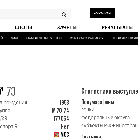
КОНТАКТЫ
СЛОТЫ
ЗАЧЕТЫ
РЕЗУЛЬТАТЫ
УФА
НАБЕРЕЖНЫЕ ЧЕЛНЫ
ЮЖНО-САХАЛИНСК
ПЕТРОПАВЛОВСК
73
Статистика выступл
Полумарафоны
1953
д рождения:
гонки:
М 70-74
уппа:
федеральные округа:
177064
@RL:
субъекты РФ + иностран
Нет
спорт RL:
МОС
Спутники