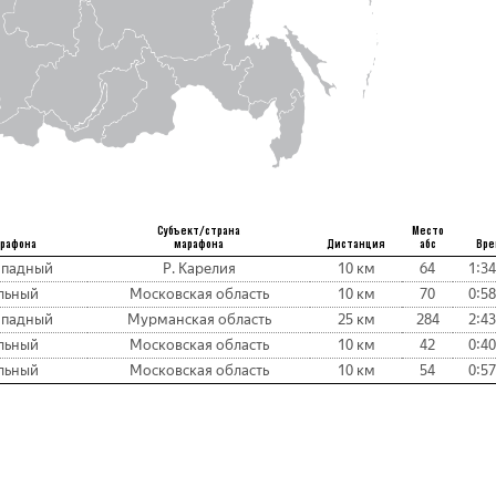
Субъект/страна
Место
арафона
марафона
Дистанция
абс
Вре
ападный
Р. Карелия
10 км
64
1:34
льный
Московская область
10 км
70
0:58
ападный
Мурманская область
25 км
284
2:43
льный
Московская область
10 км
42
0:40
льный
Московская область
10 км
54
0:57