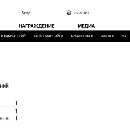
0
корзина
Вход
НАГРАЖДЕНИЕ
МЕДИА
-КАМЧАТСКИЙ
ХАНТЫ-МАНСИЙСК
АРХАНГЕЛЬСК
ИЖЕВСК
МАЛИ
ений
1
1
1
ные: