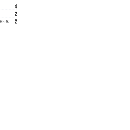
4
2
2
ные: