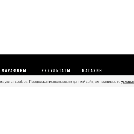
МАРАФОНЫ
РЕЗУЛЬТАТЫ
МАГАЗИН
льзуются cookies. Продолжая использовать данный сайт, вы принимаете
услови
Календарь 2026
Протоколы 2025
Реквизиты
Регистрации
Кубковые серии
Оплата и сервис
Онлайн гонки
Рейтинг Russialoppet
Условия отмены
Мастера
Соглашение
Политика конфиденциальности
Политика обработки персональных данных
Политика cookie