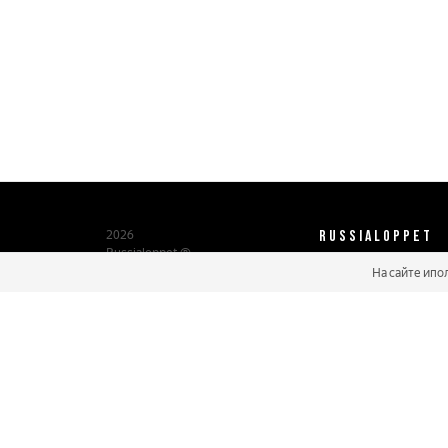
RUSSIALOPPET
2026
Russialoppet ®
Серия лыжных марафонов
На сайте ипо
О нас
Паспорт участника
Мастер марафонов
Бонусы