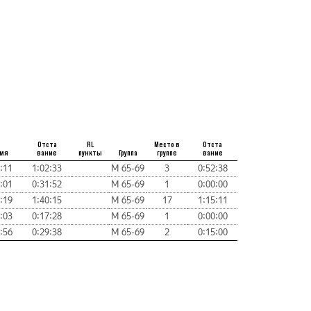
Отста
RL
Место в
Отста
мя
вание
пункты
Группа
группе
вание
:11
1:02:33
М 65-69
3
0:52:38
:01
0:31:52
М 65-69
1
0:00:00
:19
1:40:15
М 65-69
17
1:15:11
:03
0:17:28
М 65-69
1
0:00:00
:56
0:29:38
М 65-69
2
0:15:00