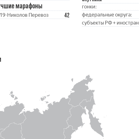
учшие марафоны
гонки:
42
федеральные округа:
19-Николов Перевоз
субъекты РФ + иностран
м