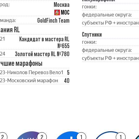
Москва
род:
гонки:
МОС
федеральные округа:
GoldFinch Team
манда:
субъекты РФ + иностран
ания RL
Спутники
Кандидат в мастера RL
21
гонки:
№655
федеральные округа:
Золотой мастер RL №780
24
субъекты РФ + иностран
учшие марафоны
5
23-Николов Перевоз Вело1
40
23-Московский марафон
2
2
1
1