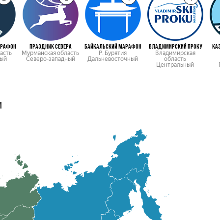
АРАФОН
ПРАЗДНИК СЕВЕРА
БАЙКАЛЬСКИЙ МАРАФОН
ВЛАДИМИРСКИЙ ПРОКУ
КА
асть
Мурманская область
Р. Бурятия
Владимирская
ый
Северо-западный
Дальневосточный
область
Центральный
м