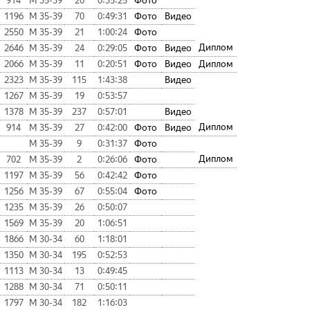
914
М 35-39
20
0:35:25
Фото
1196
М 35-39
70
0:49:31
Фото
Видео
2550
М 35-39
21
1:00:24
Фото
Диплом
2646
М 35-39
24
0:29:05
Фото
Видео
2066
М 35-39
11
0:20:51
Фото
Видео
Диплом
2323
М 35-39
115
1:43:38
Видео
1267
М 35-39
19
0:53:57
1378
М 35-39
237
0:57:01
Видео
Диплом
914
М 35-39
27
0:42:00
Фото
Видео
М 35-39
9
0:31:37
Фото
Диплом
702
М 35-39
2
0:26:06
Фото
1197
М 35-39
56
0:42:42
Фото
1256
М 35-39
67
0:55:04
Фото
1235
М 35-39
26
0:50:07
1569
М 35-39
20
1:06:51
1866
М 30-34
60
1:18:01
1350
М 30-34
195
0:52:53
1113
М 30-34
13
0:49:45
1288
М 30-34
71
0:50:11
1797
М 30-34
182
1:16:03