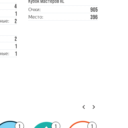
Кубок мастеров RL
4
905
Очки:
1
396
Место:
2
ные:
2
1
1
ные:
1
1
1