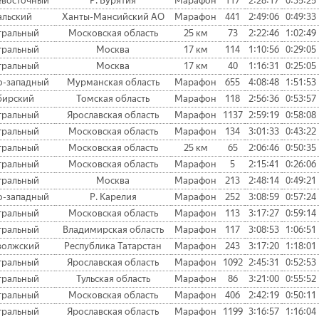
евосточный
Р. Бурятия
Марафон
117
2:28:17
0:35:25
альский
Ханты-Мансийский АО
Марафон
441
2:49:06
0:49:33
тральный
Московская область
25 км
73
2:22:46
1:02:49
тральный
Москва
17 км
114
1:10:56
0:29:05
тральный
Москва
17 км
40
1:16:31
0:25:05
о-западный
Мурманская область
Марафон
655
4:08:48
1:51:53
бирский
Томская область
Марафон
118
2:56:36
0:53:57
тральный
Ярославская область
Марафон
1137
2:59:19
0:58:08
тральный
Московская область
Марафон
134
3:01:33
0:43:22
тральный
Московская область
25 км
65
2:06:46
0:50:35
тральный
Московская область
Марафон
5
2:15:41
0:26:06
тральный
Москва
Марафон
213
2:48:14
0:49:21
о-западный
Р. Карелия
Марафон
252
3:08:59
0:57:24
тральный
Московская область
Марафон
113
3:17:27
0:59:14
тральный
Владимирская область
Марафон
117
3:08:53
1:06:51
волжский
Республика Татарстан
Марафон
243
3:17:20
1:18:01
тральный
Ярославская область
Марафон
1092
2:45:31
0:52:53
тральный
Тульская область
Марафон
86
3:21:00
0:55:52
тральный
Московская область
Марафон
406
2:42:19
0:50:11
тральный
Ярославская область
Марафон
1199
3:16:57
1:16:04