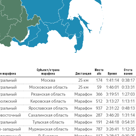
Субъект/страна
Место
Отста
н марафона
марафона
Дистанция
абс
Время
вание
тральный
Москва
25 км
174
1:41:14
0:38:17
тральный
Московская область
25 км
59
1:46:01
0:33:31
тральный
Рязанская область
Марафон
366
3:19:51
1:27:03
волжский
Кировская область
Марафон
512
3:13:27
1:13:11
тральный
Ярославская область
Марафон
937
2:31:22
0:48:13
евосточный
Сахалинская область
Марафон
287
3:46:20
1:31:14
тральный
Тульская область
Марафон
191
2:44:18
0:54:31
о-западный
Мурманская область
Марафон
787
3:26:41
1:12:35