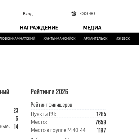
0
корзина
Вход
НАГРАЖДЕНИЕ
МЕДИА
ВСК-КАМЧАТСКИЙ
ХАНТЫ-МАНСИЙСК
АРХАНГЕЛЬСК
ИЖЕВСК
МА
ений
Рейтинги 2026
Рейтинг финишеров
23
1285
Пункты РЛ:
6
7659
Место:
14
ные:
1197
Место в группе М 40-44