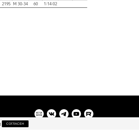
2195
М 30-34
60
1:14:02
я
СОГЛАСЕН