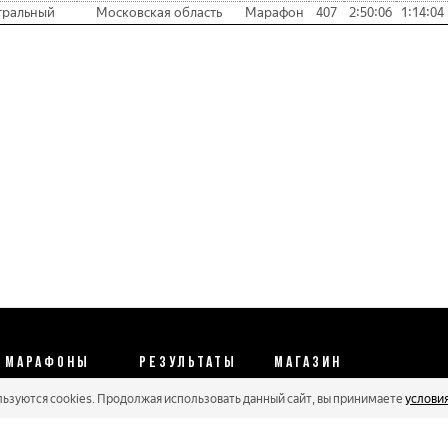
тральный
Московская область
Марафон
407
2:50:06
1:14:04
МАРАФОНЫ
РЕЗУЛЬТАТЫ
МАГАЗИН
льзуются cookies. Продолжая использовать данный сайт, вы принимаете
услови
Календарь 2026
Протоколы 2025
Реквизиты
Регистрации
Кубковые серии
Оплата и сервис