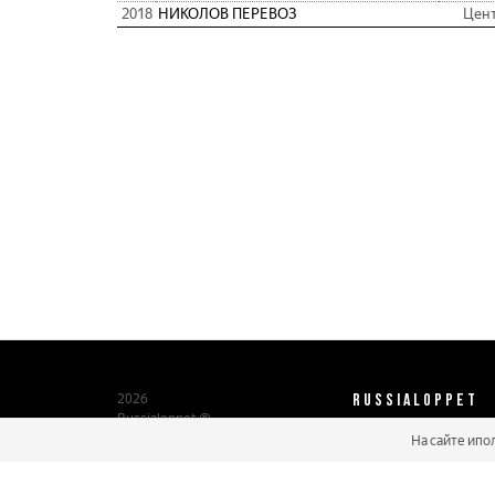
2018
НИКОЛОВ ПЕРЕВОЗ
Цен
RUSSIALOPPET
2026
Russialoppet ®
Серия лыжных марафонов
На сайте ипо
О нас
Паспорт участника