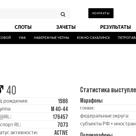
КОНТАКТЫ
СЛОТЫ
ЗАЧЕТЫ
РЕЗУЛЬТАТЫ
ВОЙ
УФА
НАБЕРЕЖНЫЕ ЧЕЛНЫ
ЮЖНО-САХАЛИНСК
ПЕТРОПАВЛО
40
Статистика выступл
Марафоны
1986
д рождения:
гонки:
М 40-44
уппа:
федеральные округа:
176457
@RL:
субъекты РФ + иностран
7073
спорт RL:
ACTIVE
атус активности:
Полумарафоны