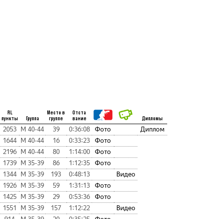
RL
Место в
Отста
пункты
Группа
группе
вание
Дипломы
2053
М 40-44
39
0:36:08
Фото
Диплом
1644
М 40-44
16
0:33:23
Фото
2196
М 40-44
80
1:14:00
Фото
1739
М 35-39
86
1:12:35
Фото
1344
М 35-39
193
0:48:13
Видео
1926
М 35-39
59
1:31:13
Фото
1425
М 35-39
29
0:53:36
Фото
1551
М 35-39
157
1:12:22
Видео