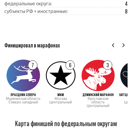
4
федеральные округа:
8
субъекты РФ + иностранные:
Финишировал в марафонах
7
6
3
ПРАЗДНИК СЕВЕРА
МКМ
ДЕМИНСКИЙ МАРАФОН
БИТЦЕВС
Мурманская область
Москва
Ярославская
М
Северо-западный
Центральный
область
Цен
Центральный
Карта финишей по федеральным округам