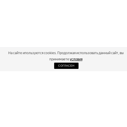
На сайте ипользуются cookies. Продолжая использовать данный сайт, вы
принимаете
условия
СОГЛАСЕН
2026
Russialoppet ®
Серия лыжных марафонов
RUSSIALOPPET