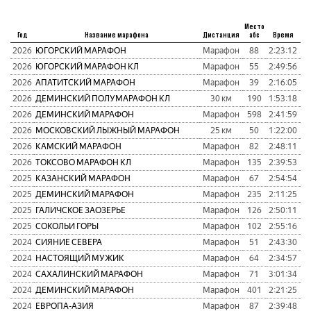
Место
Год
Название марафона
Дистанция
абс
Время
пу
2026
ЮГОРСКИЙ МАРАФОН
Марафон
88
2:23:12
5
2026
ЮГОРСКИЙ МАРАФОН КЛ
Марафон
55
2:49:56
4
2026
АПАТИТСКИЙ МАРАФОН
Марафон
39
2:16:05
5
2026
ДЕМИНСКИЙ ПОЛУМАРАФОН КЛ
30 км
190
1:53:18
1
2026
ДЕМИНСКИЙ МАРАФОН
Марафон
598
2:41:59
1
2026
МОСКОВСКИЙ ЛЫЖНЫЙ МАРАФОН
25 км
50
1:22:00
1
2026
КАМСКИЙ МАРАФОН
Марафон
82
2:48:11
7
2026
ТОКСОВО МАРАФОН КЛ
Марафон
135
2:39:53
2
2025
КАЗАНСКИЙ МАРАФОН
Марафон
67
2:54:54
7
2025
ДЕМИНСКИЙ МАРАФОН
Марафон
235
2:11:25
8
2025
ГАЛИЧСКОЕ ЗАОЗЕРЬЕ
Марафон
126
2:50:11
9
2025
СОКОЛЬИ ГОРЫ
Марафон
102
2:55:16
1
2024
СИЯНИЕ СЕВЕРА
Марафон
51
2:43:30
6
2024
НАСТОЯЩИЙ МУЖИК
Марафон
64
2:34:57
5
2024
САХАЛИНСКИЙ МАРАФОН
Марафон
71
3:01:34
7
2024
ДЕМИНСКИЙ МАРАФОН
Марафон
401
2:21:25
8
2024
ЕВРОПА-АЗИЯ
Марафон
87
2:39:48
5