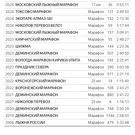
2024
МОСКОВСКИЙ ЛЫЖНЫЙ МАРАФОН
17 км
36
0:53:11
1
2024
ТОКСОВО МАРАФОН
Марафон
121
2:49:50
1
2024
ЭКОПАРК-АЛМАЗ-SKI
Марафон
142
2:13:30
7
2024
НИКОЛОВ ПЕРЕВОЗ ВЕЛО1
Марафон
59
3:17:44
9
2023
МОСКОВСКИЙ ЛЫЖНЫЙ МАРАФОН
Марафон
157
3:09:31
9
2023
КАМЧАТСКИЙ МАРАФОН
Марафон
55
2:48:27
6
2023
ШИЖМА
Марафон
144
2:23:36
6
2023
ДЕМИНСКИЙ МАРАФОН
Марафон
507
2:40:50
9
2023
ВОЛОГДА-МАРАФОН КИРИКИ-УЛИТА
Марафон
145
2:25:41
6
2022
ПРАЗДНИК СЕВЕРА
Марафон
290
3:03:38
1
2022
ДЕМИНСКИЙ МАРАФОН
Марафон
571
2:21:10
1
2022
КРАСНОГОРСКИЙ МАРАФОН
25 км
14
1:15:40
2022
ВОРОНЕЖСКИЙ МАРАФОН
Марафон
108
2:43:21
8
2021
ДЕМИНСКИЙ МАРАФОН
Марафон
880
2:41:22
1
2021
НИКОЛОВ ПЕРЕВОЗ
25 км
6
1:16:13
2020
ДЕМИНСКИЙ МАРАФОН
Марафон
748
2:50:29
1
2019
ДЕМИНСКИЙ МАРАФОН
Марафон
1346
2:58:03
1
2006
ЛЫЖНЯ РОССИИ
Марафон
479
3:32:48