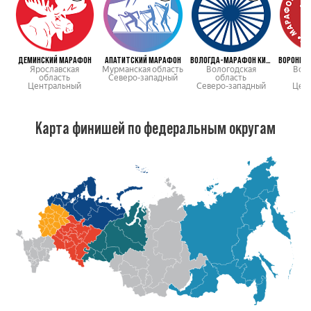
ДЕМИНСКИЙ МАРАФОН
АПАТИТСКИЙ МАРАФОН
ВОЛОГДА-МАРАФОН КИРИКИ-УЛИТА
ВОРОНЕЖ
Ярославская
Мурманская область
Вологодская
Вор
область
Северо-западный
область
о
Центральный
Северо-западный
Цен
Карта финишей по федеральным округам