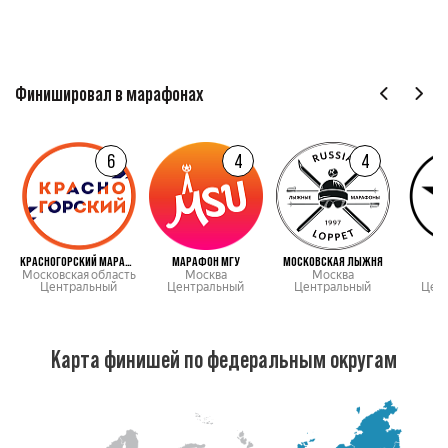
Финишировал в марафонах
6
4
4
КРАСНОГОРСКИЙ МАРАФОН
МАРАФОН МГУ
МОСКОВСКАЯ ЛЫЖНЯ
Московская область
Москва
Москва
М
Центральный
Центральный
Центральный
Цен
Карта финишей по федеральным округам