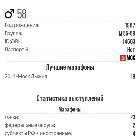
58
1967
Год рождения:
М 55-59
Группа:
14603
ID@RL:
Нет
Паспорт RL:
МОС
Лучшие марафоны
18
2011-Моск Лыжня
Статистика выступлений
Марафоны
23
гонки:
2
федеральные округа:
4
субъекты РФ + иностранные: