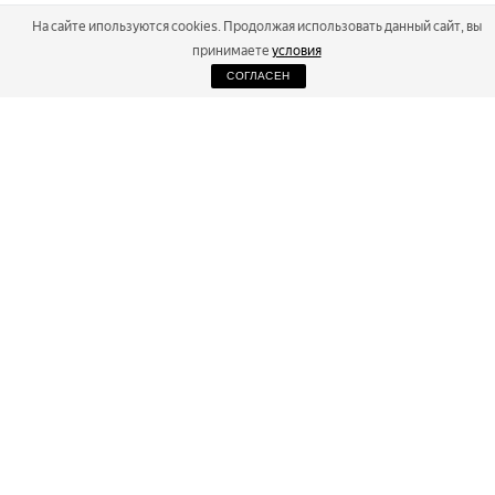
На сайте ипользуются cookies. Продолжая использовать данный сайт, вы
принимаете
условия
СОГЛАСЕН
2026
Russialoppet ®
Серия лыжных марафонов
RUSSIALOPPET
МАРАФОНЫ
РЕЗУЛЬТАТЫ
МАГАЗИН