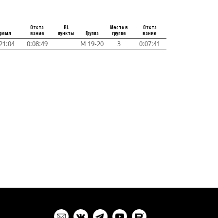
Отста
RL
Место в
Отста
ремя
вание
пункты
Группа
группе
вание
21:04
0:08:49
М 19-20
3
0:07:41