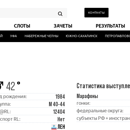
КОНТАКТЫ
СЛОТЫ
ЗАЧЕТЫ
РЕЗУЛЬТАТЫ
УФА
НАБЕРЕЖНЫЕ ЧЕЛНЫ
ЮЖНО-САХАЛИНСК
ПЕТРОПАВЛОВСК
42
Статистика выступл
Марафоны
1984
д рождения:
гонки:
М 40-44
уппа:
федеральные округа:
12404
@RL:
субъекты РФ + иностран
Нет
спорт RL:
ЛЕН