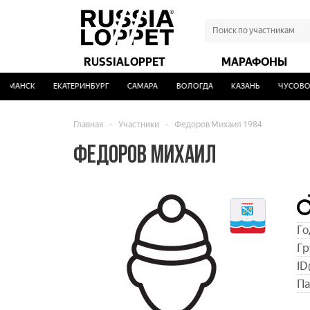
RUSSIALOPPET
МАРАФОНЫ
РМАНСК
ЕКАТЕРИНБУРГ
САМАРА
ВОЛОГДА
КАЗАНЬ
ЧУСОВОЙ
Главная
-
Участники
-
Федоров Михаил 1984
ФЕДОРОВ МИХАИЛ
Го
Гр
ID
Па