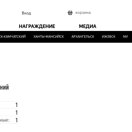
0
корзина
Вход
НАГРАЖДЕНИЕ
МЕДИА
-КАМЧАТСКИЙ
ХАНТЫ-МАНСИЙСК
АРХАНГЕЛЬСК
ИЖЕВСК
МАЛИН
ений
1
1
1
ные: