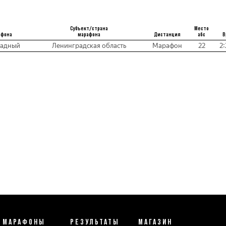
Субъект/страна
Место
афона
марафона
Дистанция
абс
В
падный
Ленинградская область
Марафон
22
2:
МАРАФОНЫ
РЕЗУЛЬТАТЫ
МАГАЗИН