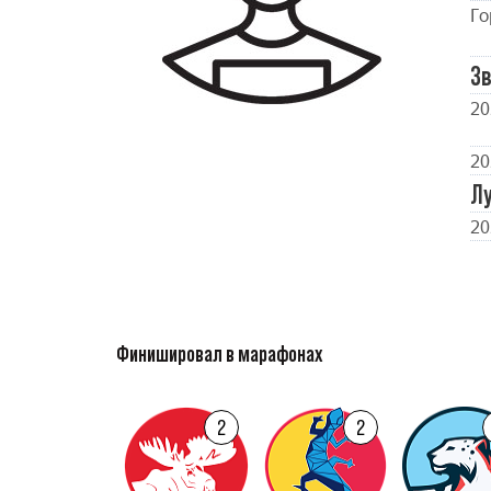
Го
Зв
20
20
Л
20
Финишировал в марафонах
2
2