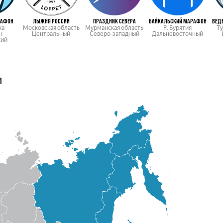
РАФОН
ЛЫЖНЯ РОССИИ
ПРАЗДНИК СЕВЕРА
БАЙКАЛЬСКИЙ МАРАФОН
ВЕД
ка
Московская область
Мурманская область
Р. Бурятия
Ту
н
Центральный
Северо-западный
Дальневосточный
кий
м