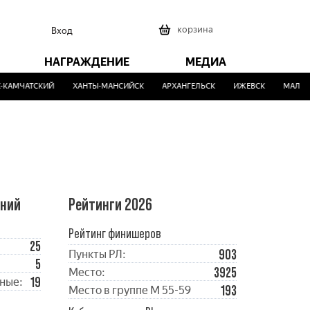
0
корзина
Вход
НАГРАЖДЕНИЕ
МЕДИА
АМЧАТСКИЙ
ХАНТЫ-МАНСИЙСК
АРХАНГЕЛЬСК
ИЖЕВСК
МАЛИНО
ений
Рейтинги 2026
Рейтинг финишеров
25
903
Пункты РЛ:
5
3925
Место:
19
ные:
193
Место в группе М 55-59