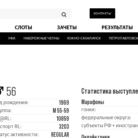
КОНТАКТЫ
СЛОТЫ
ЗАЧЕТЫ
РЕЗУЛЬТАТЫ
УФА
НАБЕРЕЖНЫЕ ЧЕЛНЫ
ЮЖНО-САХАЛИНСК
ПЕТРОПАВЛОВСК-К
56
Статистика выступл
Марафоны
1969
д рождения:
гонки:
М 55-59
уппа:
федеральные округа:
10859
@RL:
субъекты РФ + иностран
3203
спорт RL:
REGULAR
атус активности:
Онлайн гонки