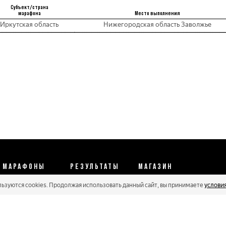
Субъект/страна
марафона
Место выполнения
Иркутская область
Нижегородская область Заволжье
МАРАФОНЫ
РЕЗУЛЬТАТЫ
МАГАЗИН
льзуются cookies. Продолжая использовать данный сайт, вы принимаете
услови
Календарь 2026
Протоколы 2025
Реквизиты
Регистрации
Кубковые серии
Оплата и сервис
Онлайн гонки
Рейтинг Russialoppet
Условия отмены
Мастера
Соглашение