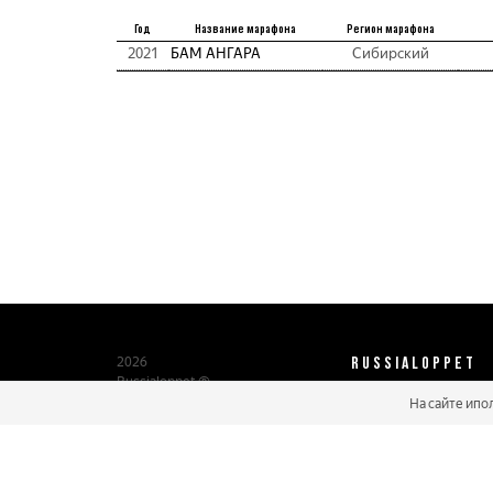
Год
Название марафона
Регион марафона
2021
БАМ АНГАРА
Сибирский
RUSSIALOPPET
2026
Russialoppet ®
Серия лыжных марафонов
На сайте ипо
О нас
Паспорт участника
Мастер марафонов
Бонусы