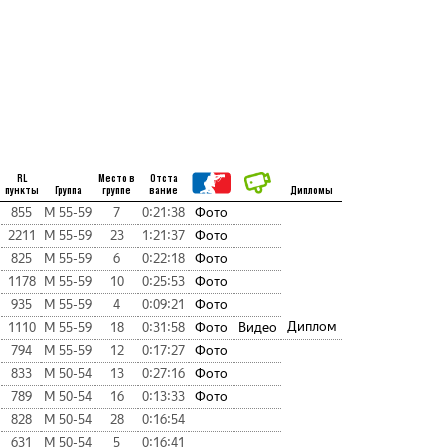
RL
Место в
Отста
пункты
Группа
группе
вание
Дипломы
855
М 55-59
7
0:21:38
Фото
2211
М 55-59
23
1:21:37
Фото
825
М 55-59
6
0:22:18
Фото
1178
М 55-59
10
0:25:53
Фото
935
М 55-59
4
0:09:21
Фото
Диплом
1110
М 55-59
18
0:31:58
Фото
Видео
794
М 55-59
12
0:17:27
Фото
833
М 50-54
13
0:27:16
Фото
789
М 50-54
16
0:13:33
Фото
828
М 50-54
28
0:16:54
631
М 50-54
5
0:16:41