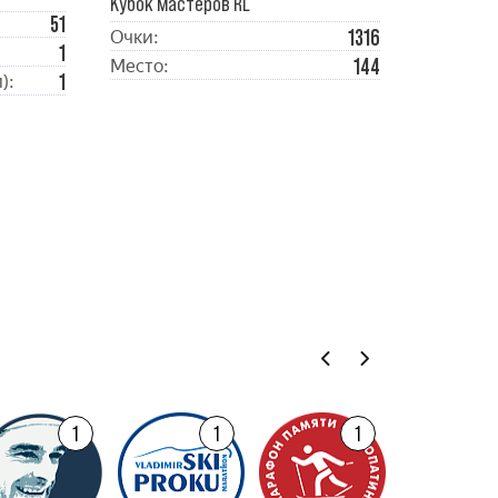
Кубок мастеров RL
51
1316
Очки:
1
144
Место:
1
):
1
1
1