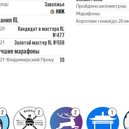
Заволжье
род:
Пройдено километров:
НИЖ
Марафоны:
ания RL
Короткие гонки(до 20 км
Кандидат в мастера RL
20
№477
Золотой мастер RL №558
21
учшие марафоны
39
21-Владимирский Проку
2
2
2
1