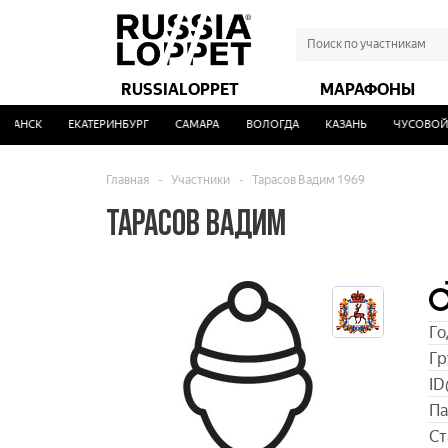
RUSSIALOPPET
МАРАФОНЫ
АНСК
ЕКАТЕРИНБУРГ
САМАРА
ВОЛОГДА
КАЗАНЬ
ЧУСОВОЙ
Главная
-
Участники
-
Тарасов Вадим 1969
ТАРАСОВ ВАДИМ
Го
Гр
ID
Па
Ст