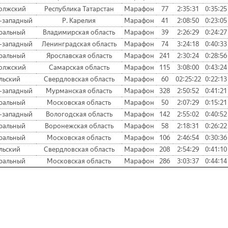
олжский
Республика Татарстан
Марафон
77
2:35:31
0:35:25
-западный
Р. Карелия
Марафон
41
2:08:50
0:23:05
ральный
Владимирская область
Марафон
39
2:26:29
0:24:27
-западный
Ленинградская область
Марафон
74
3:24:18
0:40:33
ральный
Ярославская область
Марафон
241
2:30:24
0:28:56
олжский
Самарская область
Марафон
115
3:08:00
0:43:24
льский
Свердловская область
Марафон
60
02:25:22
0:22:13
-западный
Мурманская область
Марафон
328
2:50:52
0:41:21
ральный
Московская область
Марафон
50
2:07:29
0:15:21
-западный
Вологодская область
Марафон
142
2:55:02
0:40:52
ральный
Воронежская область
Марафон
58
2:18:31
0:26:22
ральный
Московская область
Марафон
106
2:46:54
0:30:36
льский
Свердловская область
Марафон
208
2:54:29
0:41:10
ральный
Московская область
Марафон
286
3:03:37
0:44:14