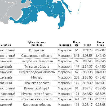
Субъект/страна
Место
Отста
 марафона
марафона
Дистанция
абс
Время
вание
восточный
Р. Бурятия
Марафон
64
2:21:25
0:32:02
восточный
Сахалинская область
Марафон
345
4:03:55
1:46:40
олжский
Республика Татарстан
Марафон
92
3:00:45
0:39:46
ральный
Тульская область
Марафон
149
2:34:37
0:44:50
олжский
Нижегородская область
Марафон
62
2:50:38
0:41:30
ральный
Москва
Марафон
258
2:55:50
0:48:47
ральный
Рязанская область
Марафон
145
2:13:39
0:28:31
восточный
Камчатский край
Марафон
91
2:59:17
0:39:46
-западный
Мурманская область
Марафон
171
2:46:50
0:35:23
ральный
Ярославская область
Марафон
324
2:13:33
0:29:29
олжский
Кировская область
Марафон
111
2:23:17
0:25:08