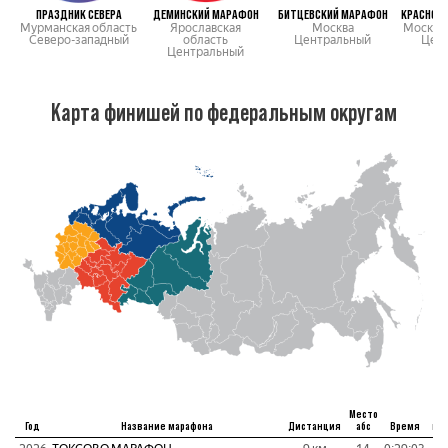
ПРАЗДНИК СЕВЕРА
ДЕМИНСКИЙ МАРАФОН
БИТЦЕВСКИЙ МАРАФОН
Мурманская область
Ярославская
Москва
Московс
Северо-западный
область
Центральный
Цен
Центральный
Карта финишей по федеральным округам
Место
Год
Название марафона
Дистанция
абс
Время
пу