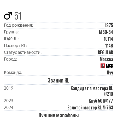
51
1975
Год рождения:
М 50-54
Группа:
10114
ID@RL:
1148
Паспорт RL:
REGULAR
Статус активности:
Москва
Город:
МСК
Луч
Команда:
Звания RL
Кандидат в мастера RL
2019
№210
Клуб 50 №177
2023
Золотой мастер RL №763
2024
Лучшие марафоны