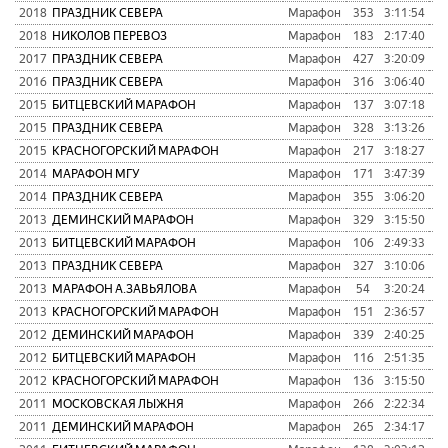
2018
ПРАЗДНИК СЕВЕРА
Марафон
353
3:11:54
1
2018
НИКОЛОВ ПЕРЕВОЗ
Марафон
183
2:17:40
1
2017
ПРАЗДНИК СЕВЕРА
Марафон
427
3:20:09
1
2016
ПРАЗДНИК СЕВЕРА
Марафон
316
3:06:40
1
2015
БИТЦЕВСКИЙ МАРАФОН
Марафон
137
3:07:18
8
2015
ПРАЗДНИК СЕВЕРА
Марафон
328
3:13:26
1
2015
КРАСНОГОРСКИЙ МАРАФОН
Марафон
217
3:18:27
1
2014
МАРАФОН МГУ
Марафон
171
3:47:39
1
2014
ПРАЗДНИК СЕВЕРА
Марафон
355
3:06:20
1
2013
ДЕМИНСКИЙ МАРАФОН
Марафон
329
3:15:50
9
2013
БИТЦЕВСКИЙ МАРАФОН
Марафон
106
2:49:33
7
2013
ПРАЗДНИК СЕВЕРА
Марафон
327
3:10:06
1
2013
МАРАФОН А.ЗАВЬЯЛОВА
Марафон
54
3:20:24
5
2013
КРАСНОГОРСКИЙ МАРАФОН
Марафон
151
2:36:57
6
2012
ДЕМИНСКИЙ МАРАФОН
Марафон
339
2:40:25
8
2012
БИТЦЕВСКИЙ МАРАФОН
Марафон
116
2:51:35
6
2012
КРАСНОГОРСКИЙ МАРАФОН
Марафон
136
3:15:50
8
2011
МОСКОВСКАЯ ЛЫЖНЯ
Марафон
266
2:22:34
2011
ДЕМИНСКИЙ МАРАФОН
Марафон
265
2:34:17