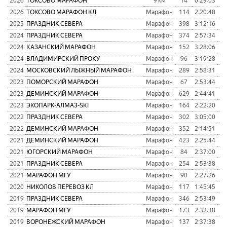
2026
ТОКСОВО МАРАФОН
9 км
14
0:29:03
1
2026
ТОКСОВО МАРАФОН КЛ
Марафон
114
2:20:48
1
2025
ПРАЗДНИК СЕВЕРА
Марафон
398
3:12:16
1
2024
ПРАЗДНИК СЕВЕРА
Марафон
374
2:57:34
9
2024
КАЗАНСКИЙ МАРАФОН
Марафон
152
3:28:06
1
2024
ВЛАДИМИРСКИЙ ПРОКУ
Марафон
96
3:19:28
1
2024
МОСКОВСКИЙ ЛЫЖНЫЙ МАРАФОН
Марафон
289
2:58:31
1
2023
ПОМОРСКИЙ МАРАФОН
Марафон
67
2:53:44
9
2023
ДЕМИНСКИЙ МАРАФОН
Марафон
629
2:44:41
1
2023
ЭКОПАРК-АЛМАЗ-SKI
Марафон
164
2:22:20
8
2022
ПРАЗДНИК СЕВЕРА
Марафон
302
3:05:00
1
2022
ДЕМИНСКИЙ МАРАФОН
Марафон
352
2:14:51
8
2021
ДЕМИНСКИЙ МАРАФОН
Марафон
423
2:25:44
6
2021
ЮГОРСКИЙ МАРАФОН
Марафон
84
2:37:00
7
2021
ПРАЗДНИК СЕВЕРА
Марафон
254
2:53:38
9
2021
МАРАФОН МГУ
Марафон
90
2:27:26
6
2020
НИКОЛОВ ПЕРЕВОЗ КЛ
Марафон
117
1:45:45
1
2019
ПРАЗДНИК СЕВЕРА
Марафон
346
2:53:49
9
2019
МАРАФОН МГУ
Марафон
173
2:32:38
8
2019
ВОРОНЕЖСКИЙ МАРАФОН
Марафон
137
2:37:38
1