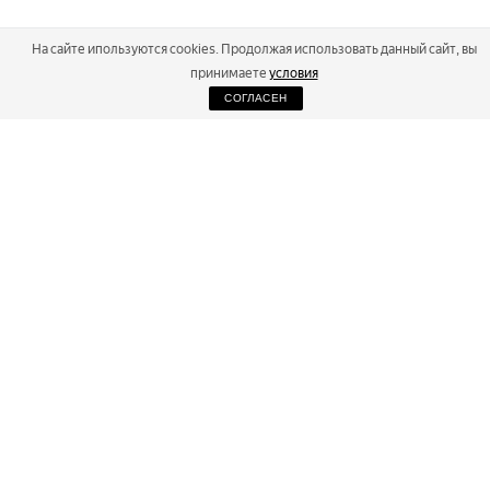
На сайте ипользуются cookies. Продолжая использовать данный сайт, вы
принимаете
условия
СОГЛАСЕН
2026
Russialoppet ®
Серия лыжных марафонов
RUSSIALOPPET
МАРАФОНЫ
РЕЗУЛЬТАТЫ
МАГАЗИН